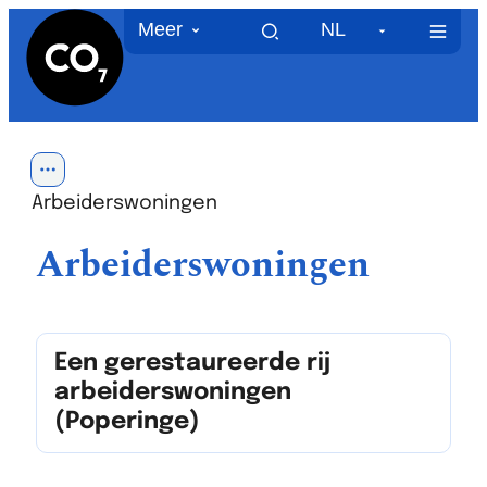
CO7
Naar inhoud
Meer
NL
MEN
Toon alle broodkruimel items
Arbeiderswoningen
Arbeiderswoningen
Een gerestaureerde rij arbeiderswo
Een gerestaureerde rij
arbeiderswoningen
(Poperinge)