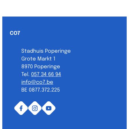
Contact & openingsuren
CO7
Adres
Stadhuis Poperinge
Grote Markt 1
,
8970
Poperinge
057 34 66 94
E-mail
info
@
co7.be
BTW nr.
BE 0877.372.225
Facebook
Instagram
YouTube