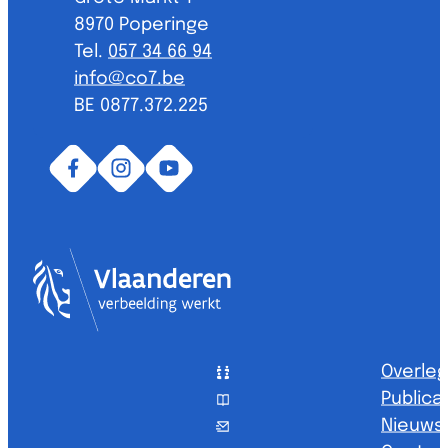
,
8970
Poperinge
057 34 66 94
E-mail
info
@
co7.be
BTW nr.
BE 0877.372.225
Facebook
Instagram
YouTube
Vlaanderen
Overleg
Publica
Nieuwsb