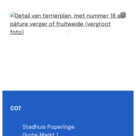
Terrierplan van een hoeve in Voormezele, opgemaakt
in 1755
stadsar
Detail van terrierplan, met nummer 18 als pâture
verger of fruitweide
Contact & openingsuren
CO7
Adres
Stadhuis Poperinge
Grote Markt 1