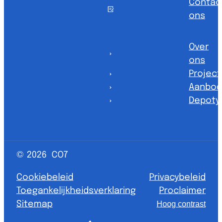
Contac
ons
Over
ons
Projec
Aanbod
Depoty
© 2026
CO7
Cookiebeleid
Privacybeleid
Toegankelijkheidsverklaring
Proclaimer
Sitemap
Hoog contrast