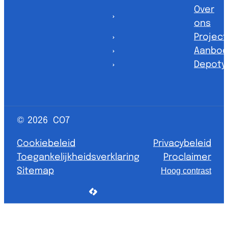
Over
ons
Projec
Aanbod
Depoty
© 2026
CO7
Cookiebeleid
Privacybeleid
Toegankelijkheidsverklaring
Proclaimer
Sitemap
Hoog contrast
LCP nv 2026 ©