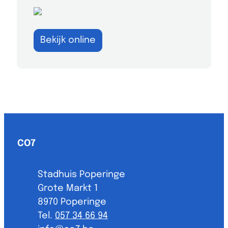
Bekijk online
Contact & openingsuren
CO7
Adres
Stadhuis Poperinge
Grote Markt 1
,
8970
Poperinge
057 34 66 94