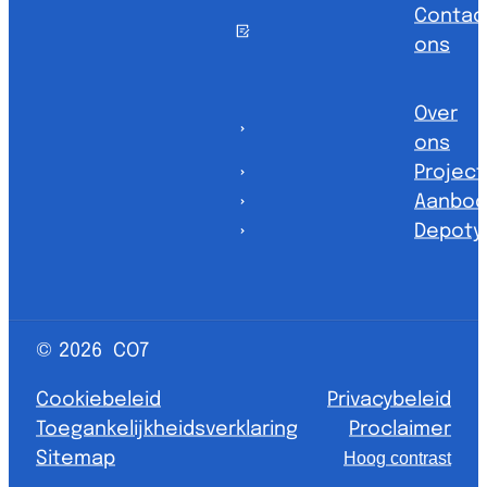
Contac
ons
Over
ons
Projec
Aanbod
Depoty
© 2026
CO7
Cookiebeleid
Privacybeleid
Toegankelijkheidsverklaring
Proclaimer
Sitemap
Hoog contrast