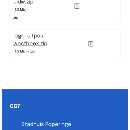
uidw.zip
1,3 Mb
zip
logo-uitpas-
westhoek.zip
1,3 Mb
zip
Contact & openingsuren
CO7
Adres
Stadhuis Poperinge