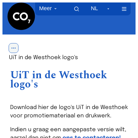
CO7
Naar inhoud
Meer
NL
MEN
Toon alle broodkruimel items
UiT in de Westhoek logo's
UiT in de Westhoek
logo's
Download hier de logo's UiT in de Westhoek
voor promotiemateriaal en drukwerk.
Indien u graag een aangepaste versie wilt,
aarzel dan niet om
ons te contacteren!