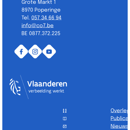
Grote Markt 1
,
8970
Poperinge
057 34 66 94
E-mail
info
@
co7.be
BTW nr.
BE 0877.372.225
Facebook
Instagram
YouTube
Vlaanderen
Overleg
Publica
Nieuwsb