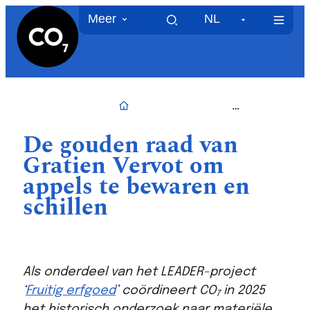
CO7
Naar inhoud
Meer
NL
MEN
Startpagina
De gouden raad van
Gratien Vervot om
appels te bewaren en
schillen
Als onderdeel van het LEADER-project
‘
Fruitig erfgoed
’ coördineert CO
in 2025
7
het historisch onderzoek naar materiële