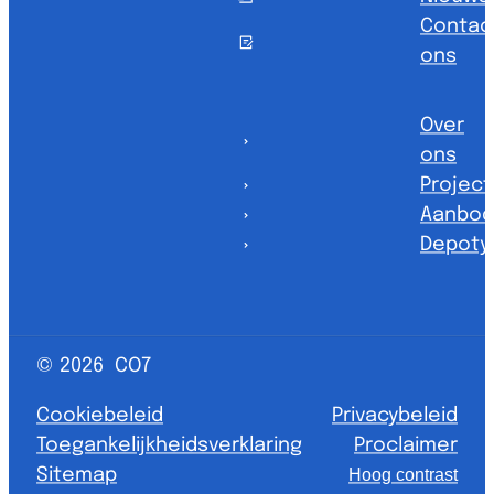
Contac
ons
Over
ons
Projec
Aanbod
Depoty
© 2026
CO7
Cookiebeleid
Privacybeleid
Toegankelijkheidsverklaring
Proclaimer
Sitemap
Hoog contrast