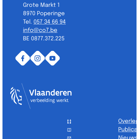
Grote Markt 1
,
8970
Poperinge
057 34 66 94
E-mail
info
@
co7.be
BTW nr.
BE 0877.372.225
Facebook
Instagram
YouTube
Vlaanderen
Overleg
Publica
Nieuwsb