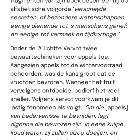
fragmenten van zijn boek beschreef hij op
alfabetische volgorde ‘
verscheyde
secreten, of bezondere wetenschappen,
eenige dienende tot ’s menschens gerief;
en eenige tot vermaek en tijdkortinge.’
Onder de ‘A’ lichtte Vervot twee
bewaartechnieken voor appels toe.
Aangezien appels tot de wintervoorraad
behoorden, was de kans groot dat de
vruchten bevroren. Wanneer het fruit
vervolgens ontdooide, bedierf het veel
sneller. Volgens Vervot voorkwam je dit
lastig fenomeen als volgt: ‘
Om die
[appels]
van bedervenisse te bevrijden, legt
digonne die bevrozen zijn, in eene kuijpe
koud water, zij zullen alzoo doeijen, en