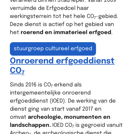
verankerd binnen Stad Ieper. Vanaf 2009
verruimde de Erfgoedcel haar
werkingsterrein tot het hele CO
-gebied.
7
Deze dienst is actief op het gebied van
het
roerend en immaterieel erfgoed
.
stuurgroep cultureel erfgoed
Onroerend erfgoeddienst
CO
7
Sinds 2016 is CO
erkend als
7
intergemeentelijke onroerend
erfgoeddienst (IOED). De werking van de
dienst ging van start vanaf 2017 en
omvat
archeologie, monumenten en
landschappen.
IOED CO
is gegroeid vanuit
7
Archeo
, de archeologische dienst die