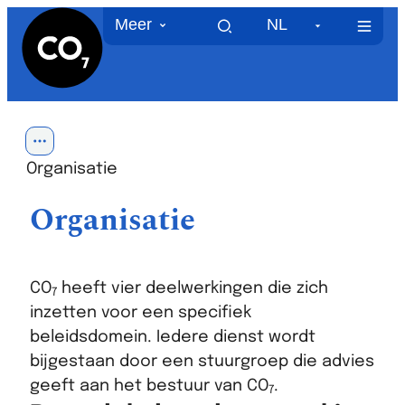
CO7
Naar inhoud
Meer
NL
MEN
Toon alle broodkruimel items
Organisatie
Organisatie
CO
heeft vier deelwerkingen die zich
7
inzetten voor een specifiek
beleidsdomein. Iedere dienst wordt
bijgestaan door een stuurgroep die advies
geeft aan het bestuur van CO
.
7