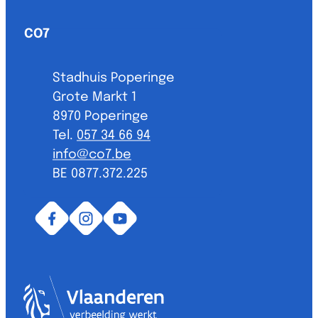
Contact & openingsuren
CO7
Adres
Stadhuis Poperinge
Grote Markt 1
,
8970
Poperinge
057 34 66 94
E-mail
info
@
co7.be
BTW nr.
BE 0877.372.225
Facebook
Instagram
YouTube
Vlaanderen